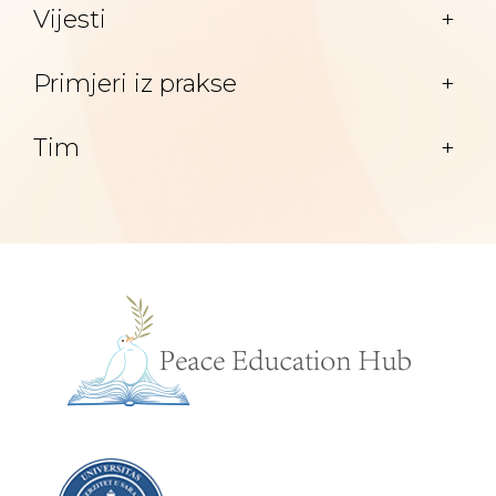
Vijesti
+
Primjeri iz prakse
+
Tim
+
2025-
05-
14