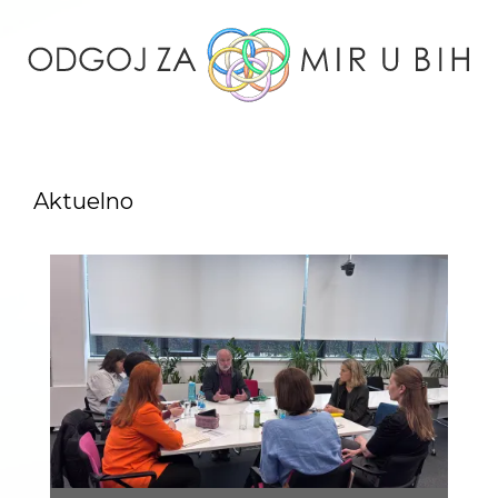
Skip
to
content
ODGOJ
ZA
Aktuelno
MIR
U
BIH